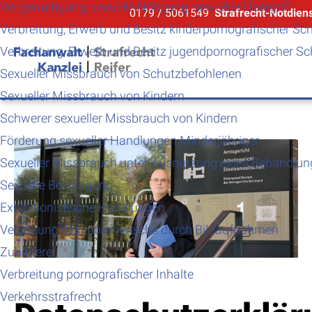
Vergewaltigung, sexuelle Nötigung, sexueller Übergriff
0179 / 5061549
Strafrecht-Notdien
Verbreitung, Erwerb und Besitz kinderpornografischer Sch
Verbreitung, Erwerb und Besitz jugendpornografischer Sch
Sexueller Missbrauch von Schutzbefohlenen
Sexueller Missbrauch von Kindern
Schwerer sexueller Missbrauch von Kindern
Förderung sexueller Handlungen Minderjähriger
Sexueller Missbrauch unter Ausnutzung eines Behandlun
Sexuelle Belästigung
Exhibitionistische Handlungen
Verletzung des Intimbereichs durch Bildaufnahmen
Zuhälterei
Verbreitung pornografischer Inhalte
Verkehrsstrafrecht