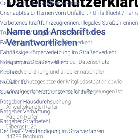
Datenschutzerklär
Gefährdung des Straßenverkehrs
Unerlaubtes Entfernen vom Unfallort / Unfallflucht / Fahr
Verbotenes Kraftfahrzeugrennen, Illegales Straßenrennen,
Name und Anschrift des
Trunkenheit / Drogen im Straßenverkehr
Verantwortlichen
Fahrlässige Tötung im Straßenverkehr
Fahrlässige Körperverletzung im Straßenverkehr
Verantwortlicher im Sinne der Datenschutz-
Nötigung im Straßenverkehr
Grundverordnung und anderer nationaler
Kontakt
Datenschutzgesetze der Mitgliedsstaaten sowie
Notfallhilfe
sonstiger datenschutzrechtlicher Regelungen ist:
Strafrechtlicher Notdienst / Soforthilfe
Ratgeber Hausdurchsuchung
Anwaltskanzlei Reifer
Ratgeber Verhaftung
Fabian Reifer
Ratgeber Strafbefehl
Dibergstr. 2a
Der Deal / Verständigung im Strafverfahren
44789 Bochum