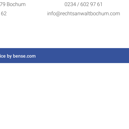
4879 Bochum
0234 / 602 97 61
 62
info@rechtsanwaltbochum.com
ice by
bense.com