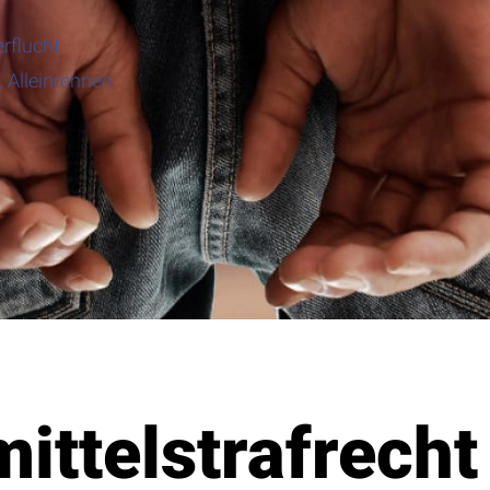
erflucht
 Alleinrennen
ittelstrafrecht