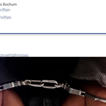
us
Bochum
riften
riften
gsverhältnisses