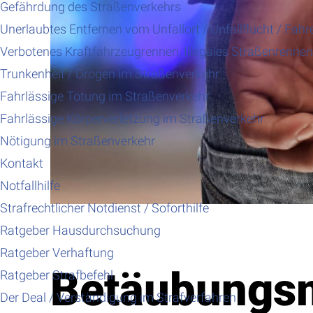
Gefährdung des Straßenverkehrs
Unerlaubtes Entfernen vom Unfallort / Unfallflucht / Fahr
Verbotenes Kraftfahrzeugrennen, Illegales Straßenrennen,
Trunkenheit / Drogen im Straßenverkehr
Fahrlässige Tötung im Straßenverkehr
Fahrlässige Körperverletzung im Straßenverkehr
Nötigung im Straßenverkehr
Kontakt
Notfallhilfe
Strafrechtlicher Notdienst / Soforthilfe
Ratgeber Hausdurchsuchung
Ratgeber Verhaftung
Betäubungsm
Ratgeber Strafbefehl
Der Deal / Verständigung im Strafverfahren