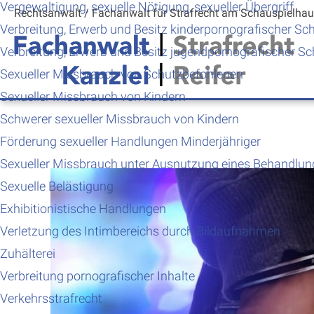
Vergewaltigung, sexuelle Nötigung, sexueller Übergriff
Rechtsanwalt /
Fachanwalt für Strafrecht
am Schauspielha
Verbreitung, Erwerb und Besitz kinderpornografischer Sch
Verbreitung, Erwerb und Besitz jugendpornografischer Sch
Sexueller Missbrauch von Schutzbefohlenen
Sexueller Missbrauch von Kindern
Schwerer sexueller Missbrauch von Kindern
Förderung sexueller Handlungen Minderjähriger
Sexueller Missbrauch unter Ausnutzung eines Behandlun
Sexuelle Belästigung
Exhibitionistische Handlungen
Verletzung des Intimbereichs durch Bildaufnahmen
Zuhälterei
Verbreitung pornografischer Inhalte
Verkehrsstrafrecht