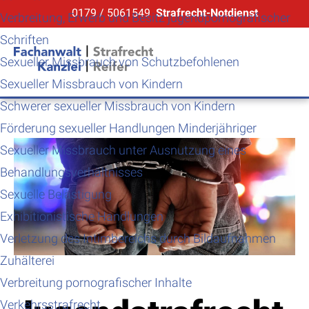
0179 / 5061549
Strafrecht-Notdienst
Verbreitung, Erwerb und Besitz jugendpornografischer
Schriften
Sexueller Missbrauch von Schutzbefohlenen
Sexueller Missbrauch von Kindern
Schwerer sexueller Missbrauch von Kindern
Förderung sexueller Handlungen Minderjähriger
Sexueller Missbrauch unter Ausnutzung eines
Behandlungsverhältnisses
Sexuelle Belästigung
Exhibitionistische Handlungen
Verletzung des Intimbereichs durch Bildaufnahmen
Zuhälterei
Verbreitung pornografischer Inhalte
Verkehrsstrafrecht