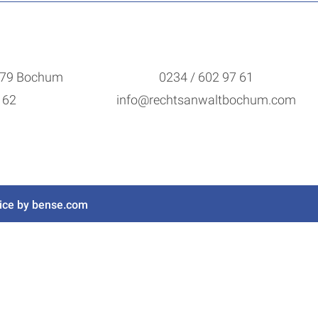
4879 Bochum
0234 / 602 97 61
 62
info@rechtsanwaltbochum.com
ice by
bense.com