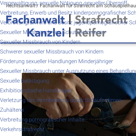
Vergewaltigung, sexuelle Nötigung, sexueller Übergriff
Rechtsanwalt /
Fachanwalt für Strafrecht
am Schauspielha
Verbreitung, Erwerb und Besitz kinderpornografischer Sch
Verbreitung, Erwerb und Besitz jugendpornografischer Sch
Sexueller Missbrauch von Schutzbefohlenen
Sexueller Missbrauch von Kindern
Schwerer sexueller Missbrauch von Kindern
Förderung sexueller Handlungen Minderjähriger
Sexueller Missbrauch unter Ausnutzung eines Behandlun
Sexuelle Belästigung
Exhibitionistische Handlungen
Verletzung des Intimbereichs durch Bildaufnahmen
Zuhälterei
Verbreitung pornografischer Inhalte
Verkehrsstrafrecht