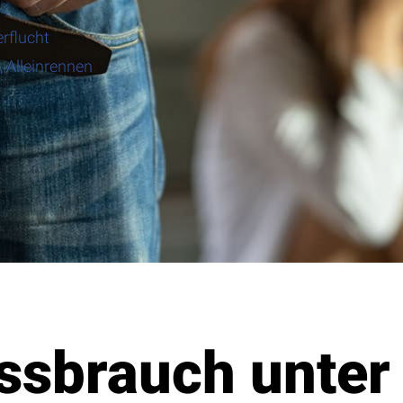
erflucht
 Alleinrennen
issbrauch unte