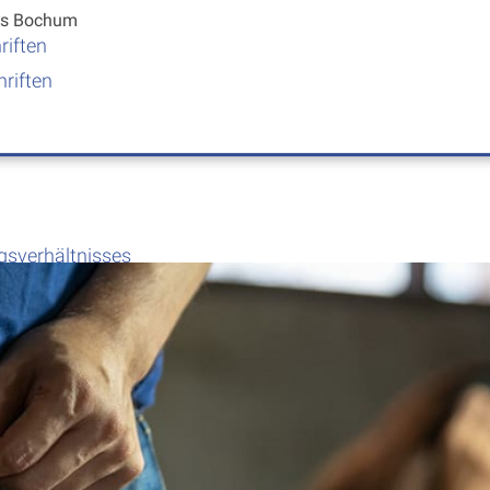
us
Bochum
riften
riften
gsverhältnisses