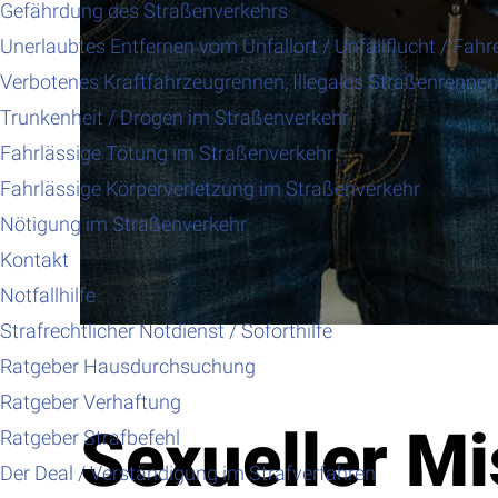
Gefährdung des Straßenverkehrs
Unerlaubtes Entfernen vom Unfallort / Unfallflucht / Fahr
Verbotenes Kraftfahrzeugrennen, Illegales Straßenrennen,
Trunkenheit / Drogen im Straßenverkehr
Fahrlässige Tötung im Straßenverkehr
Fahrlässige Körperverletzung im Straßenverkehr
Nötigung im Straßenverkehr
Kontakt
Notfallhilfe
Strafrechtlicher Notdienst / Soforthilfe
Ratgeber Hausdurchsuchung
Ratgeber Verhaftung
Sexueller M
Ratgeber Strafbefehl
Der Deal / Verständigung im Strafverfahren