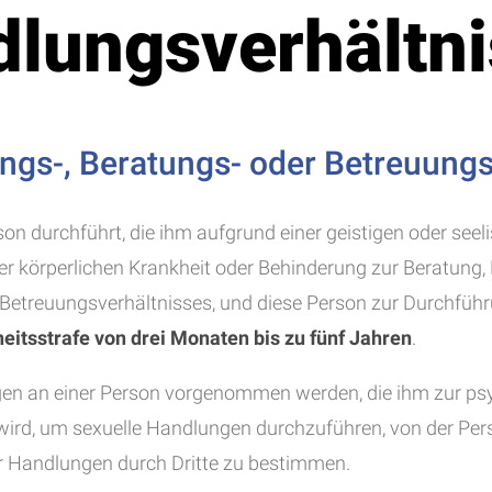
dlungsverhältn
gs-, Beratungs- oder Betreuungs
n durchführt, die ihm aufgrund einer geistigen oder seel
ner körperlichen Krankheit oder Behinderung zur Beratung,
Betreuungsverhältnisses, und diese Person zur Durchfüh
heitsstrafe von drei Monaten bis zu fünf Jahren
.
lungen an einer Person vorgenommen werden, die ihm zur p
ird, um sexuelle Handlungen durchzuführen, von der Pers
r Handlungen durch Dritte zu bestimmen.