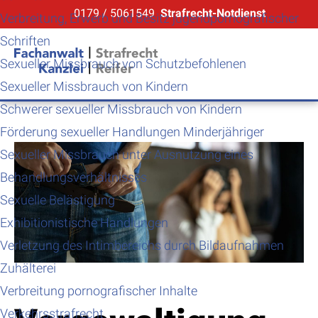
0179 / 5061549
Strafrecht-Notdienst
Verbreitung, Erwerb und Besitz jugendpornografischer
Schriften
Sexueller Missbrauch von Schutzbefohlenen
Sexueller Missbrauch von Kindern
Schwerer sexueller Missbrauch von Kindern
Förderung sexueller Handlungen Minderjähriger
Sexueller Missbrauch unter Ausnutzung eines
Behandlungsverhältnisses
Sexuelle Belästigung
Exhibitionistische Handlungen
Verletzung des Intimbereichs durch Bildaufnahmen
Zuhälterei
Verbreitung pornografischer Inhalte
Verkehrsstrafrecht