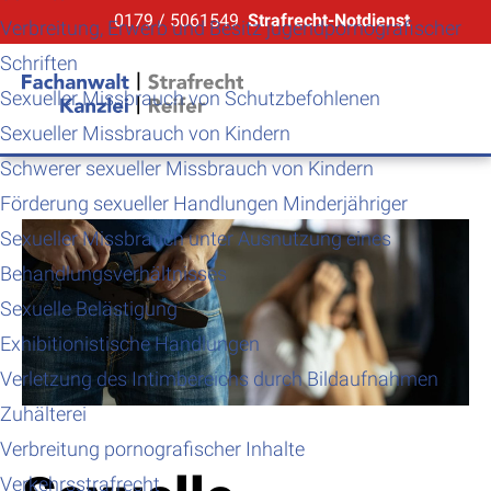
0179 / 5061549
Strafrecht-Notdienst
Verbreitung, Erwerb und Besitz jugendpornografischer
Schriften
Sexueller Missbrauch von Schutzbefohlenen
Sexueller Missbrauch von Kindern
Schwerer sexueller Missbrauch von Kindern
Förderung sexueller Handlungen Minderjähriger
Sexueller Missbrauch unter Ausnutzung eines
Behandlungsverhältnisses
Sexuelle Belästigung
Exhibitionistische Handlungen
Verletzung des Intimbereichs durch Bildaufnahmen
Zuhälterei
Verbreitung pornografischer Inhalte
Verkehrsstrafrecht