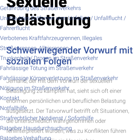
Sexuelle
Gefährdung des Straßenverkehrs
Belästigung
Unerlaubtes Entfernen vom Unfallort / Unfallflucht /
Fahrerflucht
Verbotenes Kraftfahrzeugrennen, Illegales
Straßenrennen, Alleinrennen
Schwerwiegender Vorwurf mit
Trunkenheit / Drogen im Straßenverkehr
sozialen Folgen
Fahrlässige Tötung im Straßenverkehr
Fahrlässige Körperverletzung im Straßenverkehr
Jemand, der mit dem Vorwurf der sexuellen
Nötigung im Straßenverkehr
Belästigung zu kämpfen hat, sieht sich oft einer
Kontakt
enormen persönlichen und beruflichen Belastung
Notfallhilfe
ausgesetzt. Der Tatvorwurf betrifft oft Situationen,
Strafrechtlicher Notdienst / Soforthilfe
die unterschiedlich wahrgenommen oder
Ratgeber Hausdurchsuchung
fehlinterpretiert wurden, was zu Konflikten führen
Ratgeber Verhaftung